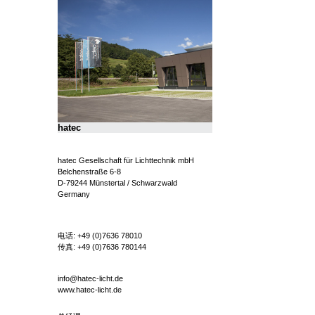
hatec
hatec Gesellschaft für Lichttechnik mbH
Belchenstraße 6-8
D-79244 Münstertal / Schwarzwald
Germany
电话:
+49 (0)7636 78010
传真:
+49 (0)7636 780144
info@hatec-licht.de
www.hatec-licht.de