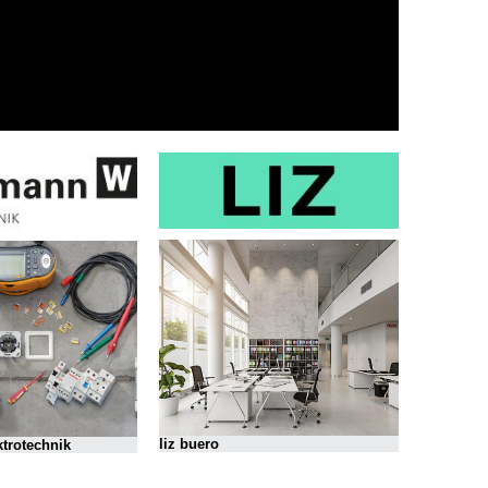
liz buero
trotechnik