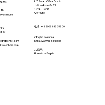
LIZ Smart Office GmbH
echnik
Jablonskistraße 21
10405, Berlin
 28
Germany
chwenningen
电话:
+49 3008 632 052 00
03 0
3 40
info@liz.solutions
ktrotechnik.com
https://www.liz.solutions
ktrotechnik.com
总经理:
Franzisca Engels