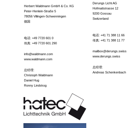
Derungs Licht AG
Herbert Waldmann GmbH & Co. KG
Hofmattstrasse 12
Peter-Henlein-Straße 5
9200 Gossau
78056 Villingen-Schwenningen
Switzerland
德国
电话:
+41 71 388 11 66
电话:
+49 7720 601 0
传真: +41 71 388 11 77
传真: +49 7720 601 290
mailbox@derungs.swiss
info@waldmann.com
www.derungs.swiss
www.waldmann.com
总经理:
总经理:
Andreas Schenkenbach
Christoph Waldmann
Daniel Hug
Ronny Lindskog