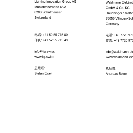
Lighting Innovation Group AG
Waldmann Elektrot
Mühlentalstrasse 65 A
GmbH & Co. KG
8200 Schaffhausen
Dauchinger Straße
Switzerland
78056 Villingen-S
Germany
电话:
+41 52 55 715 00
电话:
+49 7720 97
传真: +41 52 55 715 49
传真: +49 7720 970
info@lig.swiss
info@waldmann-ele
www.lig.swiss
www.waldmann-ele
总经理:
总经理:
Stefan Eiselt
Andreas Beiter