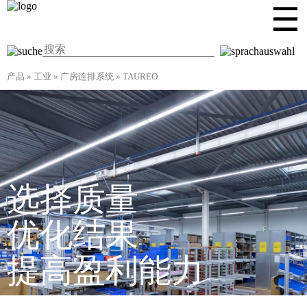
☰
产品
»
工业
»
广房连排系统
»
TAUREO
选择质量
优化结果
提高盈利能力