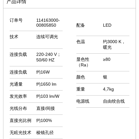
产品详情
订单号
114163000-
00805850
配备
LED
技术
连续可调光
色温
约
3000 K，
暖光
连接负载
220-240 V；
显色性
≥80
50/60 HZ
（Ra）
连接负载
约16W
颜色
银
光通量
约1650 lm
重量
4,7kg
发光效率
约103 lm/W
电源线
自由绞合线
光线分布
直接/间接
直接光比例
约100%
无眩光技术
棱镜孔径