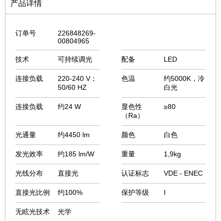
产品详情
订单号
226848269-
00804965
技术
可持续调光
配备
LED
连接负载
220-240 V；
色温
约5000K，冷
50/60 HZ
白光
连接负载
约24 W
显色性
≥80
（Ra）
光通量
约4450 lm
颜色
白色
发光效率
约185 lm/W
重量
1,9kg
光线分布
直接光
认证标志
VDE - ENEC
直接光比例
约100%
保护等级
I
无眩光技术
光学