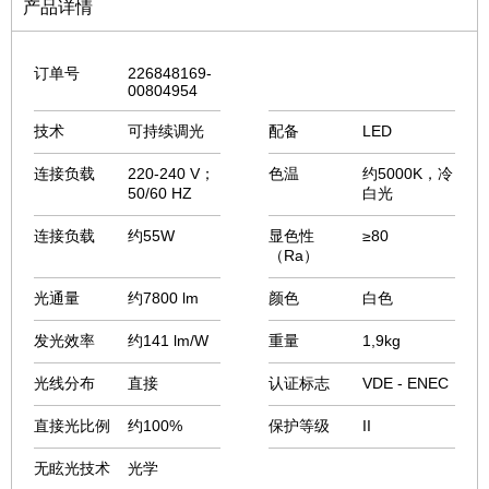
产品详情
订单号
226848169-
00804954
技术
可持续调光
配备
LED
连接负载
220-240 V；
色温
约5000K，冷
50/60 HZ
白光
连接负载
约55W
显色性
≥80
（Ra）
光通量
约7800 lm
颜色
白色
发光效率
约141 lm/W
重量
1,9kg
光线分布
直接
认证标志
VDE - ENEC
直接光比例
约100%
保护等级
II
无眩光技术
光学