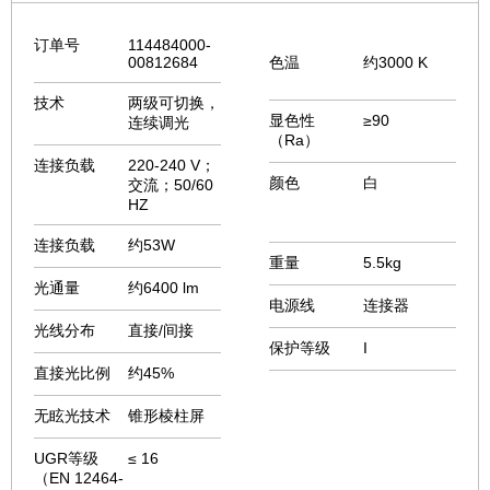
订单号
114484000-
00812684
色温
约3000 K
技术
两级可切换，
显色性
≥90
连续调光
（Ra）
连接负载
220-240 V；
颜色
白
交流；50/60
HZ
连接负载
约53W
重量
5.5kg
光通量
约6400 lm
电源线
连接器
光线分布
直接/间接
保护等级
I
直接光比例
约45%
无眩光技术
锥形棱柱屏
UGR等级
≤ 16
（EN 12464-