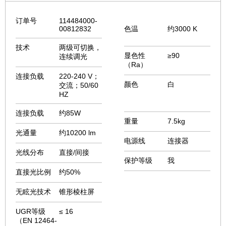
订单号
114484000-
00812832
色温
约3000 K
技术
两级可切换，
显色性
≥90
连续调光
（Ra）
连接负载
220-240 V；
颜色
白
交流；50/60
HZ
连接负载
约85W
重量
7.5kg
光通量
约10200 lm
电源线
连接器
光线分布
直接/间接
保护等级
我
直接光比例
约50%
无眩光技术
锥形棱柱屏
UGR等级
≤ 16
（EN 12464-