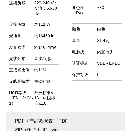
连接负载
220-240 V；
显色性
≥80
交流；50/60
（Ra）
HZ
连接负载
约112 W
颜色
白色
光通量
约16450 lm
重量
21,4kg
发光效率
约146 lm/W
电源线
内置插头
光线分布
直接/间接
认证标志
VDE - ENEC
直接光比例
约11%
保护等级
I
无眩光技术
棱镜孔径
UGR等级
欧洲标准≤
（EN 12464-
16；
中国标
1）
准 ≤10
PDF（产品数据表）.PDF
ZIP（用户手册）.zip