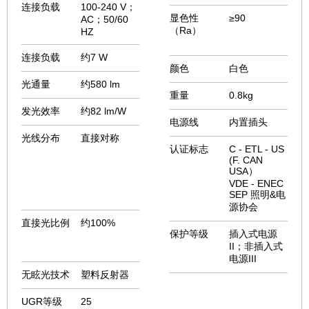
连接负载
100-240 V；
显色性
≥90
AC；50/60
（Ra）
HZ
连接负载
约7 W
颜色
白色
光通量
约580 lm
重量
0.8kg
发光效率
约82 lm/W
电源线
内置插头
光线分布
直接对称
认证标志
C - ETL - US
(F. CAN
USA）
VDE - ENEC
SEP 照明&电
源协会
直接光比例
约100%
保护等级
插入式电源
II；非插入式
电源III
无眩光技术
塑料反射器
UGR等级
25