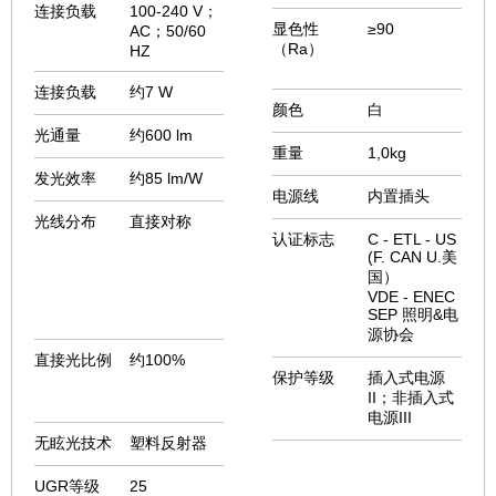
连接负载
100-240 V；
显色性
≥90
AC；50/60
（Ra）
HZ
连接负载
约7 W
颜色
白
光通量
约600 lm
重量
1,0kg
发光效率
约85 lm/W
电源线
内置插头
光线分布
直接对称
认证标志
C - ETL - US
(F. CAN U.美
国）
VDE - ENEC
SEP 照明&电
源协会
直接光比例
约100%
保护等级
插入式电源
II；非插入式
电源III
无眩光技术
塑料反射器
UGR等级
25