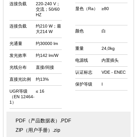
连接负载
220-240 V；
显色（Ra）
≥80
交流；50/60
HZ
连接负载
约210 W；最
颜色
白
大214 W
光通量
约30000 lm
重量
24,0kg
发光效率
约142 lm/W
电源线
内置插头
光线分布
直接/间接
认证标志
VDE - ENEC
直接光比例
约13%
保护等级
I
UGR等级
≤ 16
（EN 12464-
1）
PDF（产品数据表）.PDF
ZIP（用户手册）.zip